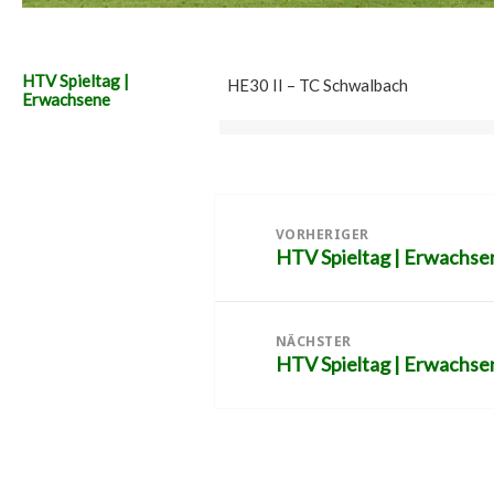
HTV Spieltag |
HE30 II – TC Schwalbach
Erwachsene
Beitragsnavigation
VORHERIGER
HTV Spieltag | Erwachse
Vorheriger
Beitrag:
NÄCHSTER
HTV Spieltag | Erwachse
Nächster
Beitrag: