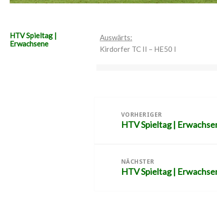
HTV Spieltag |
Auswärts:
Erwachsene
Kirdorfer TC II – HE50 I
Beitragsnavigation
VORHERIGER
HTV Spieltag | Erwachse
Vorheriger
Beitrag:
NÄCHSTER
HTV Spieltag | Erwachse
Nächster
Beitrag: