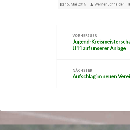
Veröffentlicht
Autor
15. Mai 2016
Werner Schneider
am
Beitragsnavigation
VORHERIGER
Jugend-Kreismeisterscha
Vorheriger
U11 auf unserer Anlage
Beitrag:
NÄCHSTER
Aufschlag im neuen Verei
Nächster
Beitrag: