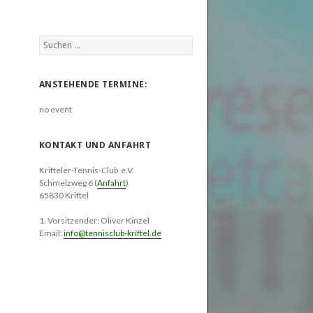
Suchen
nach:
ANSTEHENDE TERMINE:
no event
KONTAKT UND ANFAHRT
Krifteler-Tennis-Club e.V.
Schmelzweg 6 (
Anfahrt
)
65830 Kriftel
1. Vorsitzender: Oliver Kinzel
Email:
info@tennisclub-kriftel.de