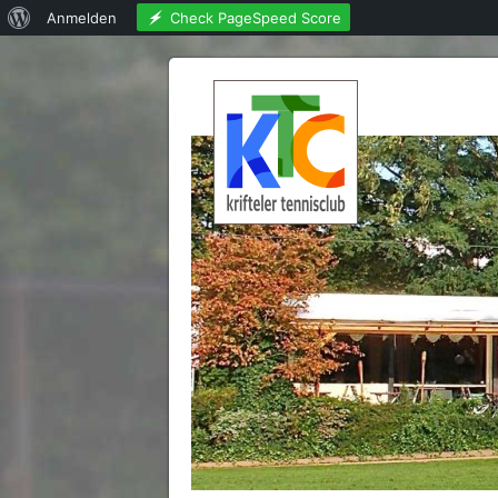
Über
Check PageSpeed Score
Anmelden
WordPress