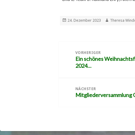
Veröffentlicht
Autor
24. Dezember 2023
Theresa Wind
am
Beitragsnavigation
VORHERIGER
Ein schönes Weihnachtsfe
Vorheriger
2024…
Beitrag:
NÄCHSTER
Mitgliederversammlung 
Nächster
Beitrag: