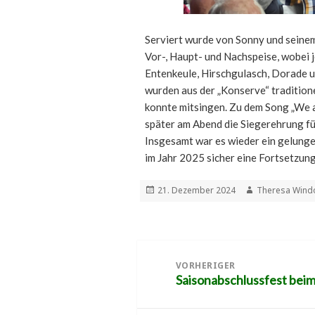
Serviert wurde von Sonny und seine
Vor-, Haupt- und Nachspeise, wobei 
Entenkeule, Hirschgulasch, Dorade u
wurden aus der „Konserve“ traditione
konnte mitsingen. Zu dem Song „We 
später am Abend die Siegerehrung fü
Insgesamt war es wieder ein gelunge
im Jahr 2025 sicher eine Fortsetzung
Veröffentlicht
Autor
21. Dezember 2024
Theresa Wind
am
Beitragsnavigation
VORHERIGER
Saisonabschlussfest bei
Vorheriger
Beitrag: