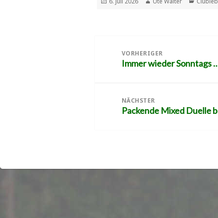
Veröffentlicht
Autor
Kategor
6. Juli 2026
Ute Walter
Cluble
am
Beitragsnavigation
VORHERIGER
Immer wieder Sonntags …
Vorheriger
Beitrag:
NÄCHSTER
Packende Mixed Duelle 
Nächster
Beitrag: