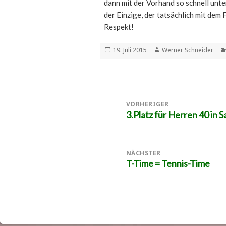
dann mit der Vorhand so schnell unt
der Einzige, der tatsächlich mit dem
Respekt!
Veröffentlicht
Autor
19. Juli 2015
Werner Schneider
am
Beitragsnavigation
VORHERIGER
3.Platz für Herren 40 in 
Vorheriger
Beitrag:
NÄCHSTER
T-Time = Tennis-Time
Nächster
Beitrag: