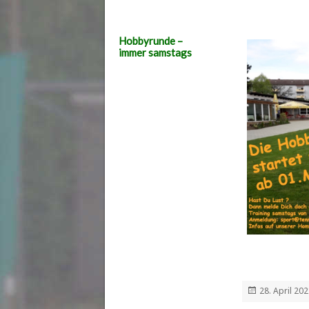
Hobbyrunde –
immer samstags
Veröffentlich
28. April 20
am