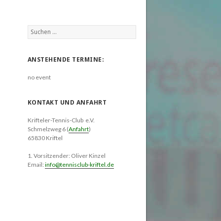
Suchen
nach:
ANSTEHENDE TERMINE:
no event
KONTAKT UND ANFAHRT
Krifteler-Tennis-Club e.V.
Schmelzweg 6 (
Anfahrt
)
65830 Kriftel
1. Vorsitzender: Oliver Kinzel
Email:
info@tennisclub-kriftel.de