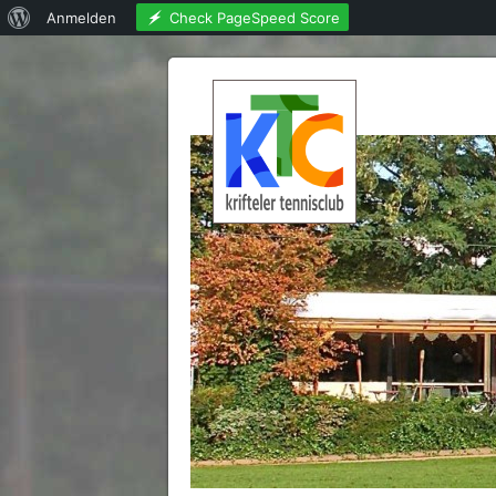
Über
Check PageSpeed Score
Anmelden
WordPress