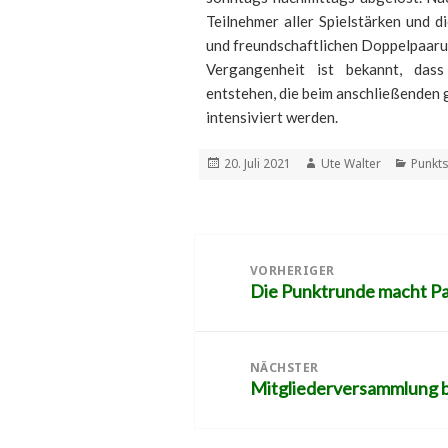
Teilnehmer aller Spielstärken und d
und freundschaftlichen Doppelpaaru
Vergangenheit ist bekannt, das
entstehen, die beim anschließenden
intensiviert werden.
Veröffentlicht
Autor
Katego
20. Juli 2021
Ute Walter
Punkts
am
Beitragsnavigation
VORHERIGER
Die Punktrunde macht P
Vorheriger
Beitrag:
NÄCHSTER
Mitgliederversammlung 
Nächster
Beitrag: