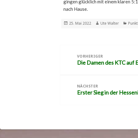
gingen glücklich mit einem klaren 5:
nach Hause.
Veröffentlicht
Autor
Kateg
25. Mai 2022
Ute Walter
Punkt
am
Beitragsnavigation
VORHERIGER
Die Damen des KTC auf E
Vorheriger
Beitrag:
NÄCHSTER
Erster Sieg in der Hessen
Nächster
Beitrag: