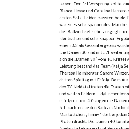
lassen. Der 3:1 Vorsprung sollte zu
Bianca Hesse und Catalina Herrero 
ersten Satz. Leider mussten beide 
waren es sehr spannendes Matches.
die Ballwechsel sehr ausgegliche
identischen und sehr knappen Ergeb
einem 3:3 als Gesamtergebnis wurden
Die Damen 30 sind mit 5:1 weiter ung
sich die „Damen 30“ vom TC Kriftel we
Leistung bestand das Team (Katja Se
Theresa Haimberger, Sandra Winzer, 
dritten Spieltag mit Erfolg. Beim 
den TC Niddatal traten die Frauen m
und weiten Feldern – idyllischer kon
erfolgreichem 4:0 zogen die Damen mi
5:1 machten sie den Sack am Nachmitt
Maskottchen „Timmy“, der bei jedem Sp
Pfoten drückt. Die Damen 40 konnte
Niederdorfelden erst mit Verspätun