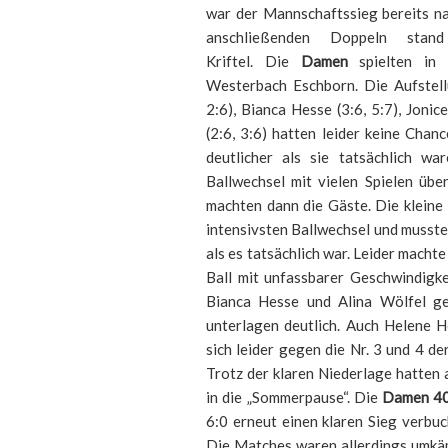
war der Mannschaftssieg bereits na
anschließenden Doppeln s
Kriftel. Die
Damen
spielten in 
Westerbach Eschborn. Die Aufstell
2:6), Bianca Hesse (3:6, 5:7), Jonic
(2:6, 3:6) hatten leider keine Chanc
deutlicher als sie tatsächlich wa
Ballwechsel mit vielen Spielen übe
machten dann die Gäste. Die klein
intensivsten Ballwechsel und musste
als es tatsächlich war. Leider macht
Ball mit unfassbarer Geschwindigke
Bianca Hesse und Alina Wölfel ge
unterlagen deutlich. Auch Helene 
sich leider gegen die Nr. 3 und 4 d
Trotz der klaren Niederlage hatten a
in die „Sommerpause“. Die
Damen 40
6:0 erneut einen klaren Sieg verbuc
Die Matches waren allerdings umkäm