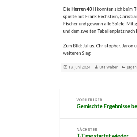
Die
Herren 40 II
konnten sich beim T
spielte mit Frank Bechstein, Christi
Fischer und gewann alle Spiele. Mit 
und dem zweiten Tabellenplatz nach 
Zum Bild: Julius, Christopher, Jaron un
weiteren Sieg
Veröffentlicht
Autor
Kateg
18. Juni 2024
Ute Walter
Juge
am
Beitragsnavigation
VORHERIGER
Gemischte Ergebnisse b
Vorheriger
Beitrag:
NÄCHSTER
T-Time startet wieder
Nächster