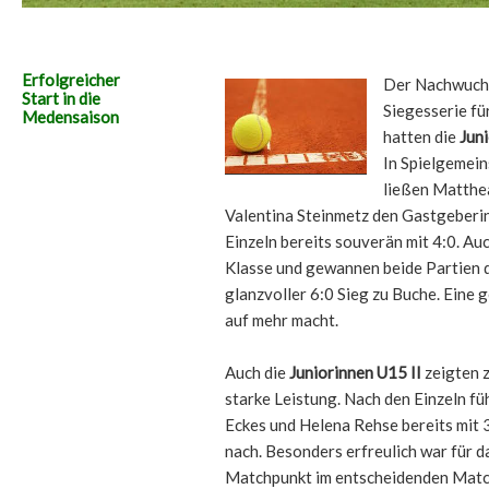
Erfolgreicher
Der Nachwuchs
Start in die
Siegesserie f
Medensaison
hatten die
Jun
In Spielgemei
ließen Matthe
Valentina Steinmetz den Gastgeberi
Einzeln bereits souverän mit 4:0. Au
Klasse und gewannen beide Partien d
glanzvoller 6:0 Sieg zu Buche. Eine 
auf mehr macht.
Auch die
Juniorinnen U15 II
zeigten
starke Leistung. Nach den Einzeln fü
Eckes und Helena Rehse bereits mit 
nach. Besonders erfreulich war für d
Matchpunkt im entscheidenden Match