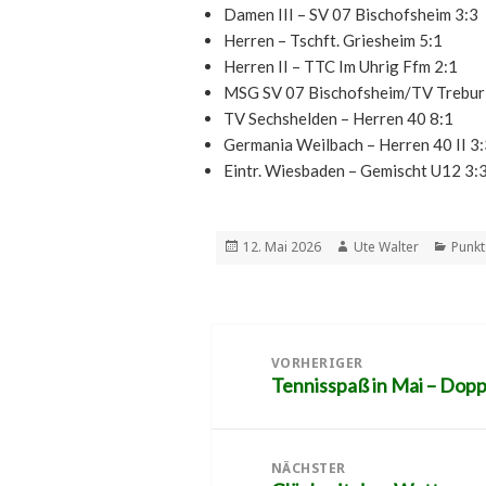
Damen III – SV 07 Bischofsheim 3:3
Herren – Tschft. Griesheim 5:1
Herren II – TTC Im Uhrig Ffm 2:1
MSG SV 07 Bischofsheim/TV Trebur 
TV Sechshelden – Herren 40 8:1
Germania Weilbach – Herren 40 II 3
Eintr. Wiesbaden – Gemischt U12 3:
Veröffentlicht
Autor
Kateg
12. Mai 2026
Ute Walter
Punkt
am
Beitragsnavigation
VORHERIGER
Tennisspaß in Mai – Dopp
Vorheriger
Beitrag:
NÄCHSTER