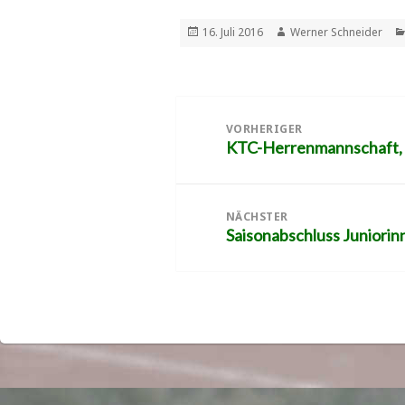
Veröffentlicht
Autor
16. Juli 2016
Werner Schneider
am
Beitragsnavigation
VORHERIGER
KTC-Herrenmannschaft, so
Vorheriger
Beitrag:
NÄCHSTER
Saisonabschluss Juniori
Nächster
Beitrag: