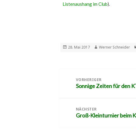
Listenaushang im Club
).
Veröffentlicht
Autor
28. Mai 2017
Werner Schneider
am
Beitragsnavigation
VORHERIGER
Sonnige Zeiten für den 
Vorheriger
Beitrag:
NÄCHSTER
Groß-Kleinturnier beim 
Nächster
Beitrag: