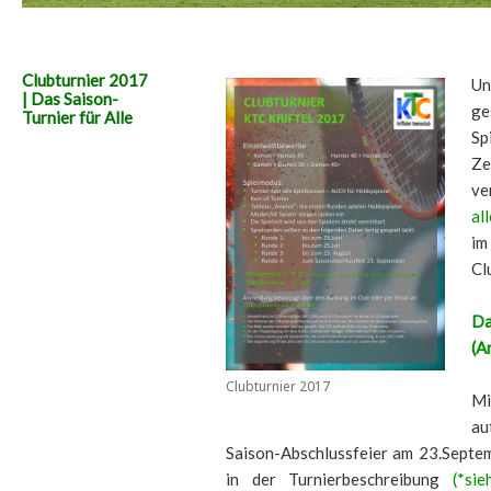
Clubturnier 2017
Un
| Das Saison-
ge
Turnier für Alle
S
Ze
ve
al
im
Cl
Da
(A
Clubturnier 2017
Mi
au
Saison-Abschlussfeier am 23.Septem
in der Turnierbeschreibung
(*si