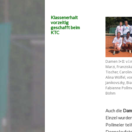
Klassenerhalt
vorzeitig
geschafft beim
KTC
Damen I+II: v.l.
Marzi, Franziska
Tischer, Caroli
Alina Wölfel, vo
Janikovszky, Bi
Fabienne Pollme
Böhm
Auch die
Dame
Einzel wurden
Pollmeier tei
Doppelaufstel