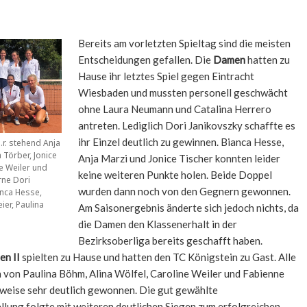
Bereits am vorletzten Spieltag sind die meisten
Entscheidungen gefallen. Die
Damen
hatten zu
Hause ihr letztes Spiel gegen Eintracht
Wiesbaden und mussten personell geschwächt
ohne Laura Neumann und Catalina Herrero
antreten. Lediglich Dori Janikovszky schaffte es
ihr Einzel deutlich zu gewinnen. Bianca Hesse,
n.r. stehend Anja
 Törber, Jonice
Anja Marzi und Jonice Tischer konnten leider
ne Weiler und
keine weiteren Punkte holen. Beide Doppel
rne Dori
wurden dann noch von den Gegnern gewonnen.
anca Hesse,
ier, Paulina
Am Saisonergebnis änderte sich jedoch nichts, da
die Damen den Klassenerhalt in der
Bezirksoberliga bereits geschafft haben.
n II
spielten zu Hause und hatten den TC Königstein zu Gast. Alle
 von Paulina Böhm, Alina Wölfel, Caroline Weiler und Fabienne
lweise sehr deutlich gewonnen. Die gut gewählte
lung folgte mit weiteren deutlichen Siegen zum erfolgreichen