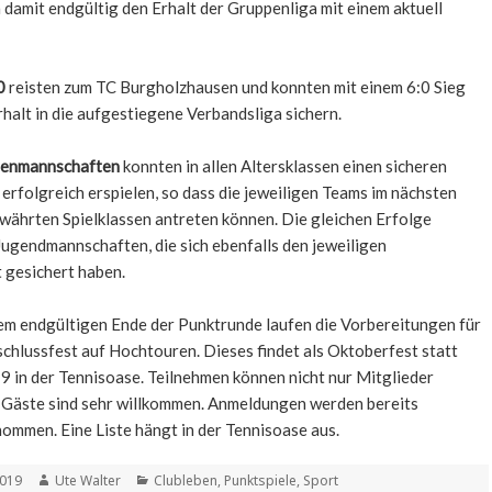
h damit endgültig den Erhalt der Gruppenliga mit einem aktuell
0
reisten zum TC Burgholzhausen und konnten mit einem 6:0 Sieg
halt in die aufgestiegene Verbandsliga sichern.
renmannschaften
konnten in allen Altersklassen einen sicheren
 erfolgreich erspielen, so dass die jeweiligen Teams im nächsten
ewährten Spielklassen antreten können. Die gleichen Erfolge
 Jugendmannschaften, die sich ebenfalls den jeweiligen
 gesichert haben.
em endgültigen Ende der Punktrunde laufen die Vorbereitungen für
chlussfest auf Hochtouren. Dieses findet als Oktoberfest statt
 in der Tennisoase. Teilnehmen können nicht nur Mitglieder
 Gäste sind sehr willkommen. Anmeldungen werden bereits
mmen. Eine Liste hängt in der Tennisoase aus.
t
Autor
Kategorien
2019
Ute Walter
Clubleben
,
Punktspiele
,
Sport