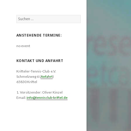
Suchen
nach:
ANSTEHENDE TERMINE:
no event
KONTAKT UND ANFAHRT
Krifteler-Tennis-Club e.V.
Schmelzweg 6 (
Anfahrt
)
65830 Kriftel
1. Vorsitzender: Oliver Kinzel
Email:
info@tennisclub-kriftel.de