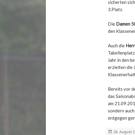
sicherten sic
3.Platz.
Die
Damen 5
den Klassener
Auch die
Her
Tabellenplatz
Jahr in den b
erzielten die
Klassenerhalt
Bereits vor d
das Saisonabs
am 21.09.2019
sondern auch
entgegen geno
Veröffentlich
28. August 