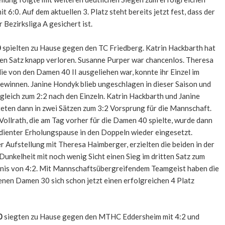
 6:0. Auf dem aktuellen 3. Platz steht bereits jetzt fest, dass der
r Bezirksliga A gesichert ist.
0
spielten zu Hause gegen
den TC Friedberg. Katrin Hackbarth hat
tten Satz knapp verloren. Susanne Purper war chancenlos. Theresa
ie von den Damen 40 II ausgeliehen war, konnte ihr Einzel im
gewinnen. Janine Hondyk blieb ungeschlagen in dieser Saison und
gleich zum 2:2 nach den Einzeln. Katrin Hackbarth und Janine
ten dann in zwei Sätzen zum 3:2 Vorsprung für die Mannschaft.
ollrath, die am Tag vorher für die Damen 40 spielte, wurde dann
dienter Erholungspause in den Doppeln wieder eingesetzt.
er Aufstellung mit Theresa Haimberger, erzielten die beiden in der
unkelheit mit noch wenig Sicht einen Sieg im dritten Satz zum
is von 4:2. Mit Mannschaftsübergreifendem Teamgeist haben die
nen Damen 30 sich schon jetzt einen erfolgreichen 4 Platz
0
siegten zu Hause gegen den MTHC Eddersheim mit 4:2 und