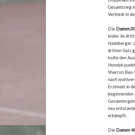
Gesamtsieg mit
Verbleib in de
Die
Damen3
leider im dri
Haimberger, d
dritten Satz 
holte den Aus
Hondyk punkte
Sharron Bao-V
nach wohlver
Erstmals in d
beginnenden D
Gesamtergebn
neu entstande
erkämpft.
Die
Damen 4