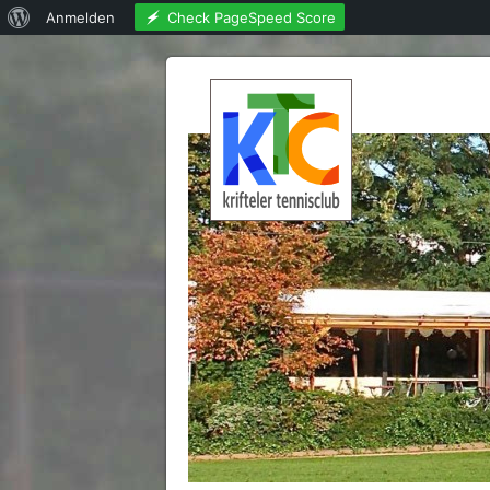
Über
Check PageSpeed Score
Anmelden
WordPress