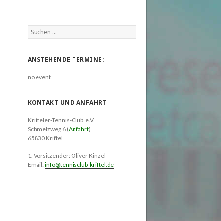
Suchen
nach:
ANSTEHENDE TERMINE:
no event
KONTAKT UND ANFAHRT
Krifteler-Tennis-Club e.V.
Schmelzweg 6 (
Anfahrt
)
65830 Kriftel
1. Vorsitzender: Oliver Kinzel
Email:
info@tennisclub-kriftel.de