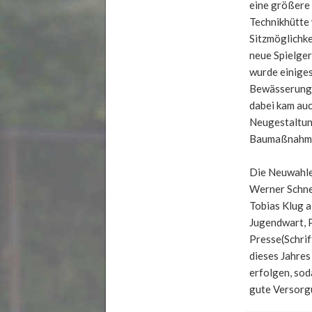
eine größere 
Technikhütte 
Sitzmöglichke
neue Spielger
wurde einige
Bewässerung, 
dabei kam auc
Neugestaltung
Baumaßnahme
Die Neuwahle
Werner Schnei
Tobias Klug a
Jugendwart, P
Presse(Schri
dieses Jahres
erfolgen, sod
gute Versorgu