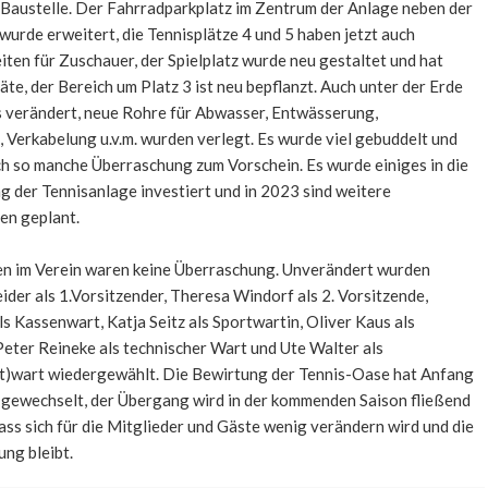
Baustelle. Der Fahrradparkplatz im Zentrum der Anlage neben der
wurde erweitert, die Tennisplätze 4 und 5 haben jetzt auch
iten für Zuschauer, der Spielplatz wurde neu gestaltet und hat
äte, der Bereich um Platz 3 ist neu bepflanzt. Auch unter der Erde
s verändert, neue Rohre für Abwasser, Entwässerung,
Verkabelung u.v.m. wurden verlegt. Es wurde viel gebuddelt und
h so manche Überraschung zum Vorschein. Es wurde einiges in die
 der Tennisanlage investiert und in 2023 sind weitere
n geplant.
n im Verein waren keine Überraschung. Unverändert wurden
der als 1.Vorsitzender, Theresa Windorf als 2. Vorsitzende,
ls Kassenwart, Katja Seitz als Sportwartin, Oliver Kaus als
eter Reineke als technischer Wart und Ute Walter als
ft)wart wiedergewählt. Die Bewirtung der Tennis-Oase hat Anfang
 gewechselt, der Übergang wird in der kommenden Saison fließend
ass sich für die Mitglieder und Gäste wenig verändern wird und die
ng bleibt.