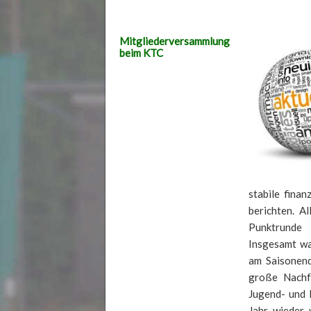
Mitgliederversammlung
beim KTC
stabile fina
berichten. A
Punktrunde 
Insgesamt w
am Saisonend
große Nachfr
Jugend- und 
Jahr wieder