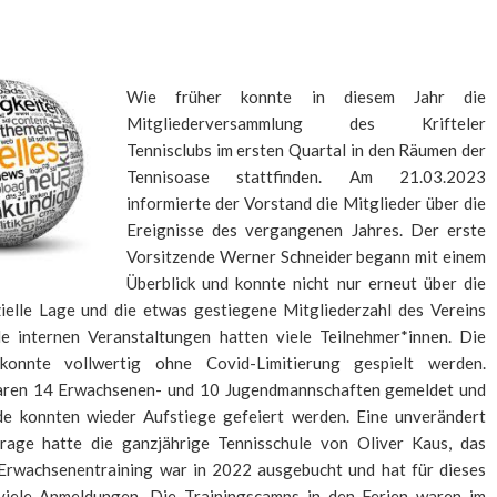
Wie früher konnte in diesem Jahr die
Mitgliederversammlung des Krifteler
Tennisclubs im ersten Quartal in den Räumen der
Tennisoase stattfinden. Am 21.03.2023
informierte der Vorstand die Mitglieder über die
Ereignisse des vergangenen Jahres. Der erste
Vorsitzende Werner Schneider begann mit einem
Überblick und konnte nicht nur erneut über die
nzielle Lage und die etwas gestiegene Mitgliederzahl des Vereins
lle internen Veranstaltungen hatten viele Teilnehmer*innen. Die
konnte vollwertig ohne Covid-Limitierung gespielt werden.
aren 14 Erwachsenen- und 10 Jugendmannschaften gemeldet und
e konnten wieder Aufstiege gefeiert werden. Eine unverändert
age hatte die ganzjährige Tennisschule von Oliver Kaus, das
Erwachsenentraining war in 2022 ausgebucht und hat für dieses
 viele Anmeldungen.
Die Trainingscamps in den Ferien waren im