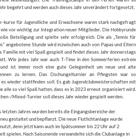
sehr begehrt und werden auch dieses Jahr unverändert fortgesetzt.
r-kurse für Jugendliche und Erwachsene waren stark nachgefragt
 wie vor wichtig zur Integration neuer Mitglieder. Die Hobbyrunde
oße Beteiligung und spielte sehr erfolgreich. Die als „Tennis für
is“ angebotene Stunde wird inzwischen auch von Papas und Eltern
 Familie mit viel Spaß gespielt und findet dieses Jahr donnerstags
att. Wie jedes Jahr war auch T-Time in den Sommerferien extrem
 und ist immer noch eine gute Gelegenheit um neue und alte
kennen zu lernen. Das Dschungelturnier an Pfingsten war so
 es wieder stattfinden soll. Es gab Jugendclubmeisterschaften mit
ie alle so viel Spaß hatten, dass es in 2023 erneut organisiert wird.
hen-/Mixed-Turnier soll dieses Jahr wieder gespielt werden.
 letzten Jahres wurden bereits die Eingangsbereiche der
neu gestaltet und bepflanzt. Die neue Flutlichtanlage wurde
nutzt, denn jetzt kann auch im Spätsommer bis 22 Uhr auf 2
elt spielen. Nach Saisonende verwandelte sich die Clubanlage in