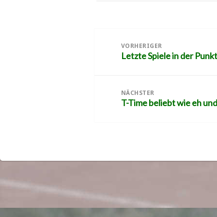
am
Beitragsnavigation
VORHERIGER
Letzte Spiele in der Pun
Vorheriger
Beitrag:
NÄCHSTER
T-Time beliebt wie eh und
Nächster
Beitrag: