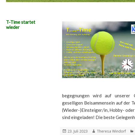
T-Time startet
wieder
begegnungen wird auf unserer C
geselligen Beisammensein auf der Te
(Wieder-)Einsteiger/in, Hobby- oder 
sind eingeladen! Die beste Gelegenhe
Veröffentlicht
Autor
23. Juli 2023
Theresa Windorf