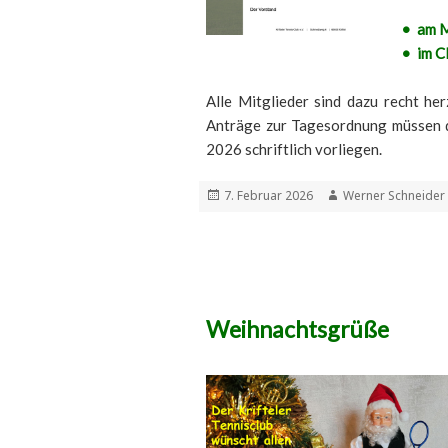
• am M
• im C
Alle Mitglieder sind dazu recht he
Anträge zur Tagesordnung müssen d
2026 schriftlich vorliegen.
Veröffentlicht
Autor
7. Februar 2026
Werner Schneider
am
Weihnachtsgrüße