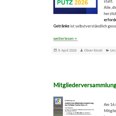
statt.
Alle, d
herzli
erforde
Getränke
ist selbstverständlich geso
Frühjahrs-Putztag am 18. April 2026
weiterlesen
Veröffentlicht
Autor
Kat
9. April 2026
Oliver Kinzel
Unc
am
Mitgliederversammlun
Am 16.
Mitgli