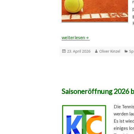
Hobbyrunde – Die Termine stehen fe
weiterlesen
Veröffentlicht
Autor
Ka
23. April 2026
Oliver Kinzel
Sp
am
Saisoneröffnung 2026 
Die Tennis
werden lau
Es ist wie
einiges lo