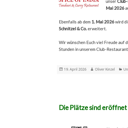
unser
Club-
Mai 2026
a
Ebenfalls ab dem
1. Mai 2026
wird di
Schnitzel & Co.
erweitert.
Wir wünschen Euch viel Freude auf d
Stunden in unserem Club-Restaurant
Veröffentlicht
Autor
Ka
19. April 2026
Oliver Kinzel
Un
am
Die Plätze sind eröffnet