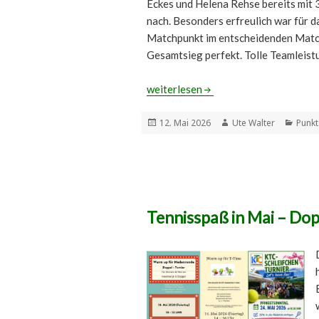
Eckes und Helena Rehse bereits mit 
nach. Besonders erfreulich war für d
Matchpunkt im entscheidenden Match
Gesamtsieg perfekt. Tolle Teamleist
Erfolgreicher Start in die Medensai
weiterlesen
Veröffentlicht
Autor
Kateg
12. Mai 2026
Ute Walter
Punkt
am
Tennisspaß in Mai – Dop