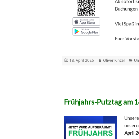
Ab sofort s
Buchungen w
Viel Spaß i
Euer Vorst
Veröffentlicht
Autor
Ka
18. April 2026
Oliver Kinzel
Un
am
Frühjahrs-Putztag am 18
Unser
unsere
April 2