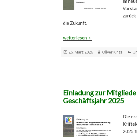
im neue
Vorstan
zurück 
die Zukunft.
Mitgliederversammlung beim KTC
weiterlesen
Veröffentlicht
Autor
Ka
26. März 2026
Oliver Kinzel
Un
am
Einladung zur Mitglied
Geschäftsjahr 2025
Die or
Kriftel
2025 fi