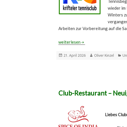
Tennisbege
wieder im 
Winters z
vergangen
Arbeiten zur Vorbereitung auf die Sa
Saisoneröffnung 2026 beim KTC
weiterlesen
Veröffentlicht
Autor
Ka
21. April 2026
Oliver Kinzel
Un
am
Club-Restaurant – Neui
Liebes Club