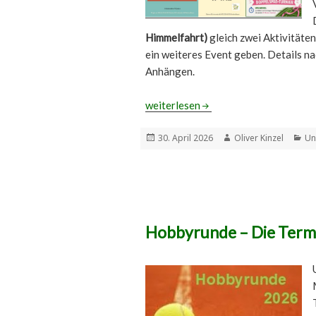
Himmelfahrt)
gleich zwei Aktivitäten
ein weiteres Event geben. Details n
Anhängen.
Tennisspaß in Mai – Doppelturniere 
weiterlesen
Veröffentlicht
Autor
Ka
30. April 2026
Oliver Kinzel
Un
am
Hobbyrunde – Die Termi