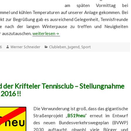
am späten Vormittag bei
mmel und kühlen Temperaturen auf unserer Anlage gekommen. Bei
ekt zur Begrüßung gab es ausreichend Gelegenheit, Tennisfreunde
e nach der langen Winterpause zu treffen und Neuigkeiten
Saisoneröffnung & Tag der offenen Tür 2016
r auszutauschen.
weiterlesen
t
Autor
Kategorien
16
Werner Schneider
Clubleben
,
Jugend
,
Sport
 der Krifteler Tennisclub – Stellungnahme
 2016 !!
Die Verwunderung ist groß, dass das gigantische
Straßenprojekt „
B519neu
“ erneut im Entwurf
des neuen Bundesverkehrswegeplan (BVWP)
2030 auftaucht, obwohl viele Bürger und