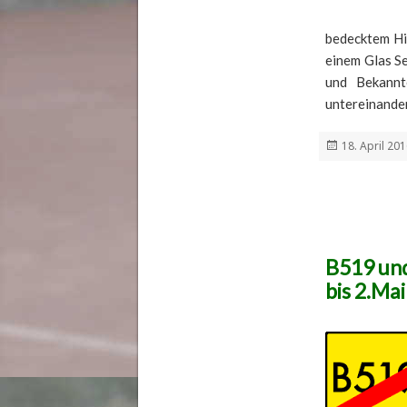
bedecktem Hi
einem Glas S
und Bekannt
untereinande
Veröffentlich
18. April 20
am
B519 und
bis 2.Mai