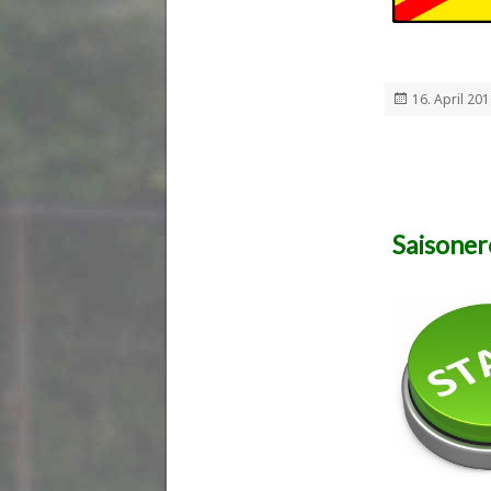
Veröffentlich
16. April 20
am
Saisoner