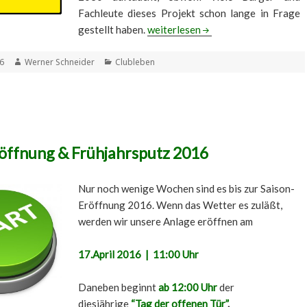
Fachleute dieses Projekt schon lange in Frage
B519 und der Krifteler Tennisclub 
gestellt haben.
weiterlesen
t
Autor
Kategorien
16
Werner Schneider
Clubleben
öffnung & Frühjahrsputz 2016
Nur noch wenige Wochen sind es bis zur Saison-
Eröffnung 2016. Wenn das Wetter es zuläßt,
werden wir unsere Anlage eröffnen am
17.April 2016 | 11:00 Uhr
Daneben beginnt
ab 12:00 Uhr
der
diesjährige
“Tag der offenen Tür”
.