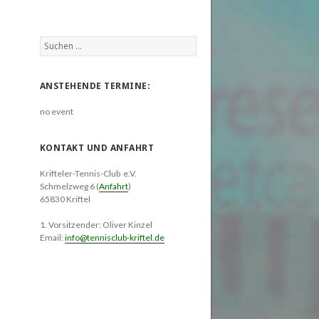
Suchen
nach:
ANSTEHENDE TERMINE:
no event
KONTAKT UND ANFAHRT
Krifteler-Tennis-Club e.V.
Schmelzweg 6 (
Anfahrt
)
65830 Kriftel
1. Vorsitzender: Oliver Kinzel
Email:
info@tennisclub-kriftel.de