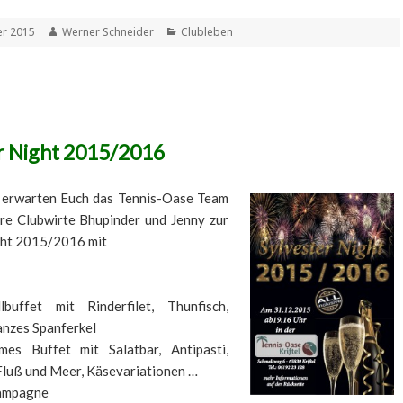
t
Autor
Kategorien
r 2015
Werner Schneider
Clubleben
r Night 2015/2016
 erwarten Euch das Tennis-Oase Team
re Clubwirte Bhupinder und Jenny zur
ght 2015/2016 mit
buffet mit Rinderfilet, Thunfisch,
anzes Spanferkel
es Buffet mit Salatbar, Antipasti,
Fluß und Meer, Käsevariationen …
ampagne