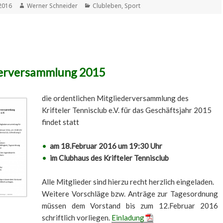
t
Autor
Kategorien
2016
Werner Schneider
Clubleben
,
Sport
derversammlung 2015
die ordentlichen Mitgliederversammlung des
Krifteler Tennisclub e.V. für das Geschäftsjahr 2015
findet statt
•
am 18.Februar 2016 um 19:30 Uhr
•
im Clubhaus des Krifteler Tennisclub
Alle Mitglieder sind hierzu recht herzlich eingeladen.
Weitere Vorschläge bzw. Anträge zur Tagesordnung
müssen dem Vorstand bis zum 12.Februar 2016
schriftlich vorliegen.
Einladung