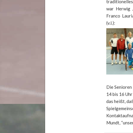
traditionell
war Herwig J
Franco Lauri
(v.l.):
Die Senioren 
14 bis 16 Uhr
das heißt, da
Spielgemeinsc
Kontaktaufnah
Mundt, “unse