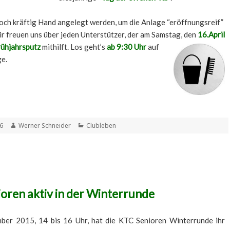
ch kräftig Hand angelegt werden, um die Anlage “eröffnungsreif”
r freuen uns über jeden Unterstützer, der am Samstag, den
16.April
rühjahrsputz
mithilft. Los geht’s
ab 9:30 Uhr
auf
ge.
t
Autor
Kategorien
16
Werner Schneider
Clubleben
oren aktiv in der Winterrunde
er 2015, 14 bis 16 Uhr, hat die KTC Senioren Winterrunde ihr