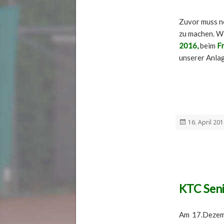
Zuvor muss no
zu machen. Wi
2016,
beim
F
unserer Anla
Veröffentlich
16. April 20
am
KTC Seni
Am 17.Dezemb