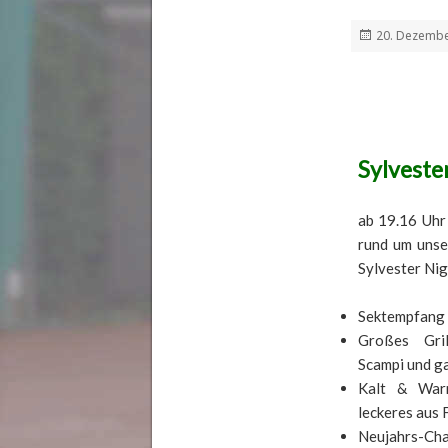
Veröffentlich
20. Dezembe
am
Sylveste
ab 19.16 Uhr
rund um unse
Sylvester Ni
Sektempfang
Großes Grill
Scampi und g
Kalt & Warm
leckeres aus 
Neujahrs-Ch