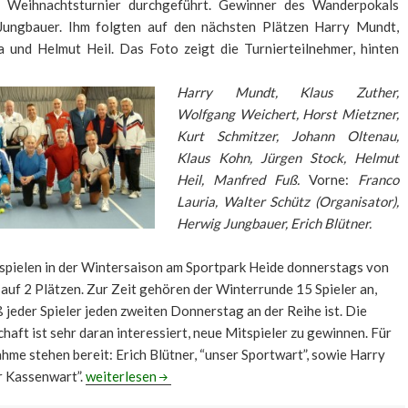
es Weihnachtsturnier durchgeführt. Gewinner des Wanderpokals
ungbauer. Ihm folgten auf den nächsten Plätzen Harry Mundt,
a und Helmut Heil. Das Foto zeigt die Turnierteilnehmer, hinten
Harry Mundt, Klaus Zuther,
Wolfgang Weichert, Horst Mietzner,
Kurt Schmitzer, Johann Oltenau,
Klaus Kohn, Jürgen Stock, He
lmut
Heil, Manfred Fuß.
Vorne:
Franco
Lauria, Walter Schütz (Organisator),
Herwig Jungbauer, Erich Blütner.
spielen in der Wintersaison am Sportpark Heide donnerstags von
 auf 2 Plätzen. Zur Zeit gehören der Winterrunde 15 Spieler an,
ß jeder Spieler jeden zweiten Donnerstag an der Reihe ist. Die
haft ist sehr daran interessiert, neue Mitspieler zu gewinnen. Für
me stehen bereit: Erich Blütner, “unser Sportwart”, sowie Harry
KTC Senioren aktiv in der Winterrunde
r Kassenwart”.
weiterlesen