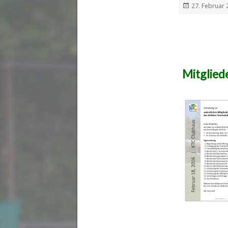
Veröffentlich
27. Februar 
am
Mitglie