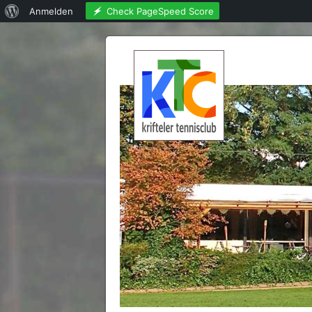
Über
Check PageSpeed Score
Anmelden
WordPress